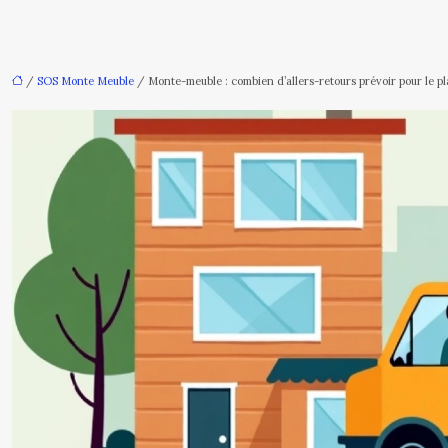
/
SOS Monte Meuble
/ Monte-meuble : combien d’allers-retours prévoir pour le pl