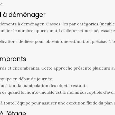
e.
al à déménager
es éléments à déménager. Classez-les par catégories (meuble
anifier le nombre approximatif d’allers-retours nécessaire
plications dédiées pour obtenir une estimation précise. N’ou
combrants
rds et encombrants. Cette approche présente plusieurs av
’équipe en début de journée
facilitant la manipulation des objets restants
t gérés quand le monte-meuble est le moins susceptible d’av
a à toute l’équipe pour assurer une exécution fluide du pl
à l’étage