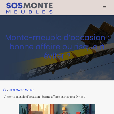
Monte-meuble d’occasion :
bonne affaire ou risque à
éviter ?
/
SOS Monte Meuble
/ Monte-meuble d’occasion : bonne affaire ou risque à éviter ?