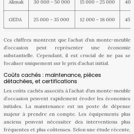
Alimak
30 000 – 50 000
15 000 – 25 000
40 
GEDA
25 000 – 35 000
12 000 – 18 000
45 
Ces chiffres montrent que l’achat d’un monte-meuble
d’occasion peut représenter une économie
substantielle. Cependant, il est crucial de ne pas se
focaliser uniquement sur le prix d’achat initial.
Coûts cachés : maintenance, pièces
détachées, et certifications
Les coûts cachés associés à l’achat d’un monte-meuble
d’occasion peuvent rapidement éroder les économies
initiales. La maintenance est un poste de dépense
majeur à prendre en compte. Les équipements plus
anciens peuvent nécessiter des interventions plus
fréquentes et plus coûteuses. Selon une étude récente,