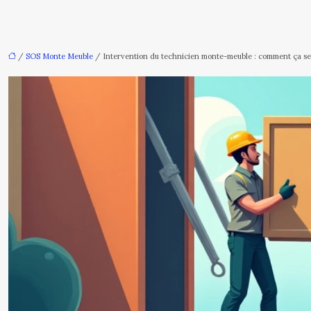
/
SOS Monte Meuble
/ Intervention du technicien monte-meuble : comment ça se